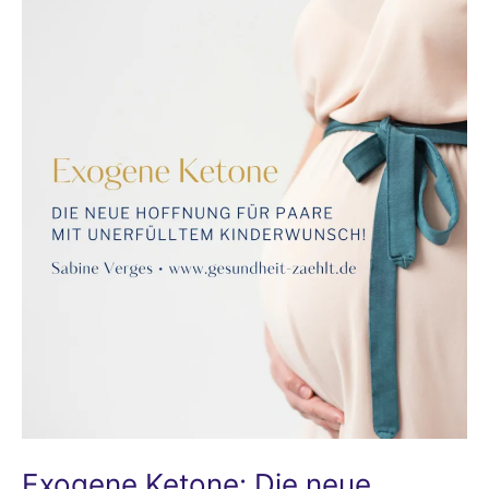
Exogene
Ketone:
Die
neue
Hoffnung
für
Paare
mit
unerfülltem
Kinderwunsch!
Exogene Ketone: Die neue