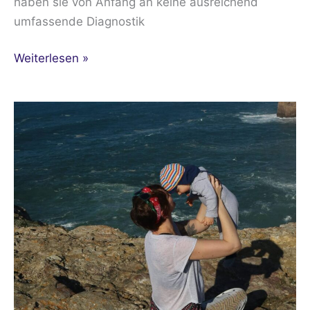
haben sie von Anfang an keine ausreichend
umfassende Diagnostik
Weiterlesen »
ICSI
Behandlung
–
von
Sabrina