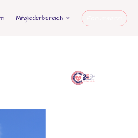
um
Mitgliederbereich
Forumsarzt