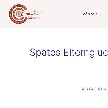
Inhalt
Zum
springen
Inhalt
Wissen
springen
Spätes Elternglü
Das Gesuchte k