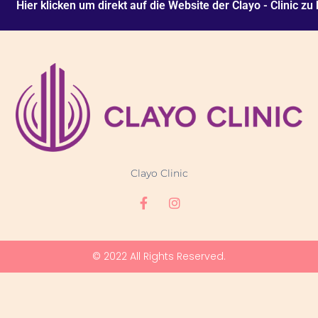
Hier klicken um direkt auf die Website der Clayo - Clinic 
Clayo Clinic
F
I
a
n
c
s
e
t
b
a
© 2022 All Rights Reserved.
o
g
o
r
k
a
-
m
f