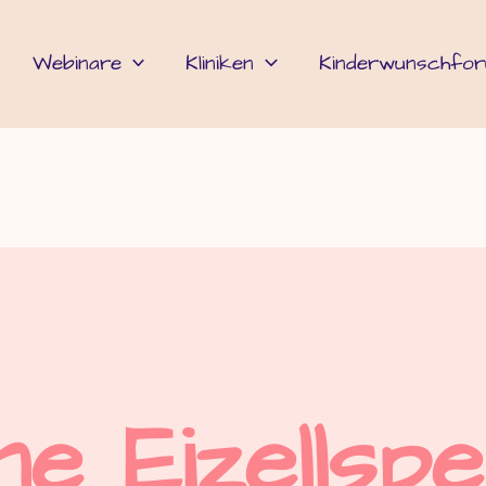
Webinare
Kliniken
Kinderwunschfo
e Eizellspe