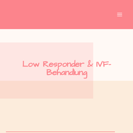
Inhalt
Zum
springen
Inhalt
springen
Low Responder & IVF-
Behandlung